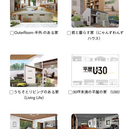
OuterRoom-半外-のある家
君と暮らす家（にゃんずわんず
ハウス）
うちそとリビングのある家
30坪未満の平屋の家 （U30）
（Living Life）