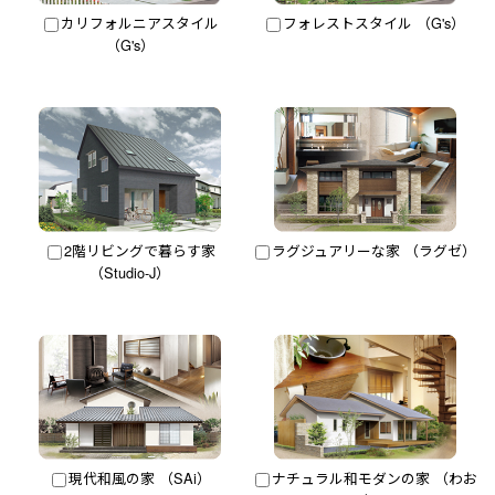
カリフォルニアスタイル
フォレストスタイル （G's）
（G's）
2階リビングで暮らす家
ラグジュアリーな家 （ラグゼ）
（Studio-J）
現代和風の家 （SAi）
ナチュラル和モダンの家 （わお