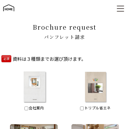
パンフレット請求
brochure request
パンフレット請求
資料は３種類までお選び頂けます。
必須
会社案内
トリプル省エネ